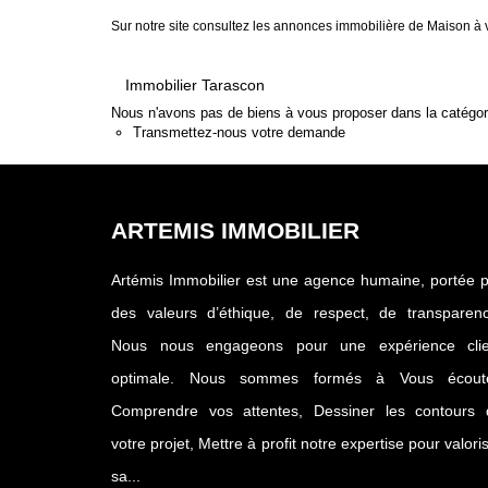
Sur notre site consultez les annonces immobilière de Maison
Immobilier Tarascon
Nous n'avons pas de biens à vous proposer dans la catégorie
Transmettez-nous votre demande
ARTEMIS IMMOBILIER
Artémis Immobilier est une agence humaine, portée 
des valeurs d’éthique, de respect, de transparenc
Nous nous engageons pour une expérience clie
optimale. Nous sommes formés à Vous écoute
Comprendre vos attentes, Dessiner les contours 
votre projet, Mettre à profit notre expertise pour valori
sa...