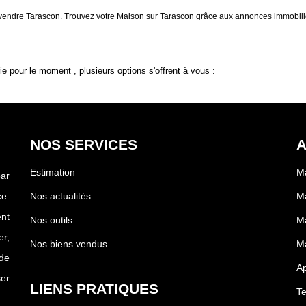
 à vendre Tarascon. Trouvez votre Maison sur Tarascon grâce aux annonces immob
 pour le moment , plusieurs options s'offrent à vous :
NOS SERVICES
A
Estimation
Ma
par
e.
Nos actualités
Ma
nt
Nos outils
Ma
r,
Nos biens vendus
M
de
Ap
ser
LIENS PRATIQUES
Te