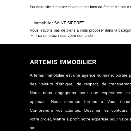
Sur notre site consultez les annonces immobilière de Maison
Immobilier SAINT SIFFRET
Nous n'avons pas de biens à vous proposer dans la catégorie
Transmettez-nous votre demande
ARTEMIS IMMOBILIER
Artémis Immobilier est une agence humaine, portée 
des valeurs d’éthique, de respect, de transparenc
Nous nous engageons pour une expérience clie
optimale. Nous sommes formés à Vous écoute
Comprendre vos attentes, Dessiner les contours 
votre projet, Mettre à profit notre expertise pour valori
sa...