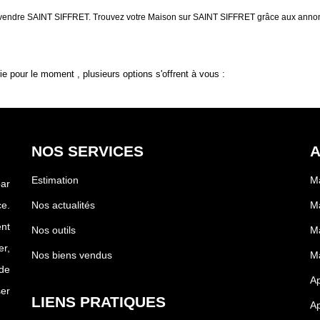
 à vendre SAINT SIFFRET. Trouvez votre Maison sur SAINT SIFFRET grâce aux an
 pour le moment , plusieurs options s'offrent à vous :
NOS SERVICES
A
Estimation
Ma
par
e.
Nos actualités
M
nt
Nos outils
M
r,
Nos biens vendus
Ma
de
Ap
ser
LIENS PRATIQUES
A