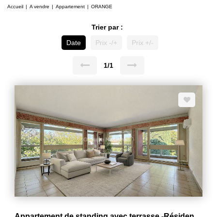
Accueil
A vendre
Appartement
ORANGE
Trier par :
Date
Prix -/+
Prix +/-
1/1
Appartement de standing avec terrasse -Résidence avec parc arboré -Centre Orange