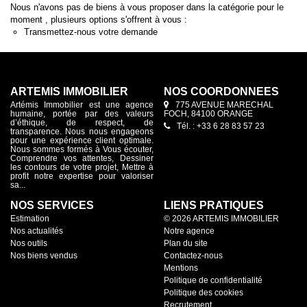
Nous n'avons pas de biens à vous proposer dans la catégorie pour le
moment , plusieurs options s'offrent à vous :
Transmettez-nous votre demande
ARTEMIS IMMOBILIER
NOS COORDONNÉES
Artémis Immobilier est une agence
775 AVENUE MARECHAL
humaine, portée par des valeurs
FOCH, 84100 ORANGE
d’éthique, de respect, de
Tél. : +33 6 28 83 57 23
transparence. Nous nous engageons
pour une expérience client optimale.
Nous sommes formés à Vous écouter,
Comprendre vos attentes, Dessiner
les contours de votre projet, Mettre à
profit notre expertise pour valoriser
sa...
NOS SERVICES
LIENS PRATIQUES
Estimation
© 2026 ARTEMIS IMMOBILIER
Nos actualités
Notre agence
Nos outils
Plan du site
Nos biens vendus
Contactez-nous
Mentions
Politique de confidentialité
Politique des cookies
Recrutement