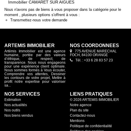
Immobilier CAMARET SUR AIGUES
Nous n'avons pas de biens à vous proposer dans la catégorie pour le
moment , plusieurs options s'offrent à vous :
Transmettez-nous votre demande
ARTEMIS IMMOBILIER
NOS COORDONNÉES
Artémis Immobilier est une agence
775 AVENUE MARECHAL
humaine, portée par des valeurs
FOCH, 84100 ORANGE
d’éthique, de respect, de
Tél. : +33 6 28 83 57 23
transparence. Nous nous engageons
pour une expérience client optimale.
Nous sommes formés à Vous écouter,
Comprendre vos attentes, Dessiner
les contours de votre projet, Mettre à
profit notre expertise pour valoriser
sa...
NOS SERVICES
LIENS PRATIQUES
Estimation
© 2026 ARTEMIS IMMOBILIER
Nos actualités
Notre agence
Nos outils
Plan du site
Nos biens vendus
Contactez-nous
Mentions
Politique de confidentialité