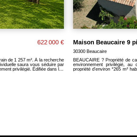
622 000 €
Maison Beaucaire 9 p
30300 Beaucaire
57 m². À la recherche
BEAUCAIRE ? Propriété de caractè
environnement privilégié, au 
ent privilégié. Édifiée dans les
propriété d'environ *265 m² hab
opriété offre une configuration
de **plus de 8 000 m²*. La maison offre des volumes généreux et une distribution
, dont 6 chambres confortables.
idéale pour une famille. Elle 
mettent d'envisager de multiples
rez-de-chaussée, d'un **doubl
 Répartie sur deux niveaux, la
entièrement équipée et aménag
 aux touches contemporaines et
À l'extérieur, vous profiterez d
otale de mitoyenneté. Son vaste
de vastes espaces de détente 
, parfait pour profiter des beaux
d'aménagement. Un *studio* vient compléter l'ensemble, idéal pour recevoir famille
ur recevoir amis, famille ou un
et amis, exercer une activité pr
propriété dispose également
s d'aménagement ? Terrain de 1
possibilités de stationnement. *Les atouts :* * 265 m² habitables * Terrain de plus
réable ? Chauffage électrique ?
de 8 000 m² * 6 chambres, d
famille nombreuse ou un projet
cheminée * Piscine * Studio * Double garage * Bon état général * Environnement
amateurs d'espace, de confort et
calme et recherché *Prix : 861 000 €* HAI Une propriété rare, offrant espace,
confort et qualité de vie dans un cadre 