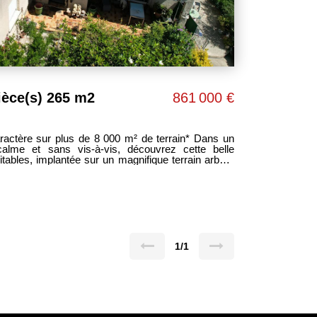
ièce(s) 265 m2
861 000 €
re sur plus de 8 000 m² de terrain* Dans un
calme et sans vis-à-vis, découvrez cette belle
itables, implantée sur un magnifique terrain arboré
se compose de *6 chambres, dont **une chambre en
e séjour lumineux avec cheminée*, d'une cuisine
ée ainsi que de nombreux espaces de rangement.
'un cadre verdoyant exceptionnel avec une *piscine*,
et un terrain offrant de nombreuses possibilités
ofessionnelle ou développer un projet locatif. La
1/1
 d'un *double garage* ainsi que de nombreuses
ont 1 en rez-de-chaussée * Double séjour avec
naturel préservé. *Contactez nous dès