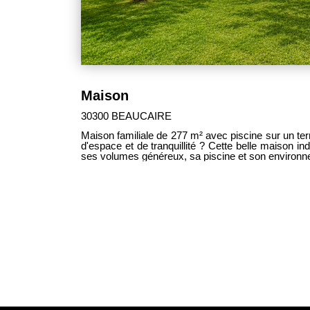
Maison
30300 BEAUCAIRE
Maison familiale de 277 m² avec piscine sur un terrain de 1 2
d'espace et de tranquillité ? Cette belle maison individuelle saura vous séduire par
ses volumes généreux, sa piscine et son environnem
années 70 sur une parcelle de 1 257 m², cette pr
idéale pour une grande famille avec ses 8 pièces
Les espaces de vie, lumineux et fonctionnels, per
aménagements selon vos besoins et vos projets.
maison bénéficie d'une architecture classique
d'une excellente indépendance grâce à l'absence t
terrain arboré constitue un véritable havre de paix
jours en toute intimité. Une belle dépendance po
revenu locatif. Les atouts : ? Maison individuelle sans mitoyenneté ? 1 chambre en
RDC ? Beaux volumes et nombreuses possibilité
257 m² avec piscine ? Environnement calme et ag
Construction des années 70 ? Idéale pour une 
multigénérationnel Une opportunité rare pour les 
de sérénité. À découvrir sans tarder !