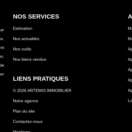
aujourd'hui pour organiser une
d'exception.*
NOS SERVICES
A
Estimation
M
par
e.
Nos actualités
Ma
nt
Nos outils
Ap
r,
Nos biens vendus
A
de
Ap
ser
LIENS PRATIQUES
Ap
A
© 2026 ARTEMIS IMMOBILIER
Lo
Notre agence
Plan du site
Contactez-nous
Mentions