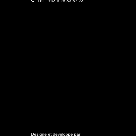
Tél. : +33 6 28 83 57 23
Designé et développé par