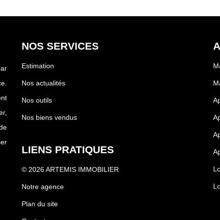
NOS SERVICES
A
Estimation
Ma
par
e.
Nos actualités
Ma
nt
Nos outils
Ap
r,
Nos biens vendus
A
de
Ap
ser
LIENS PRATIQUES
Ap
Lo
© 2026 ARTEMIS IMMOBILIER
Lo
Notre agence
Plan du site