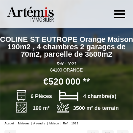
COLINE ST EUTROPE Orange Maison
190m2 , 4 chambres 2 garages de
70m2, parcelle de 3500m2
Réf : 1023
84100 ORANGE
€520 000
**
6 Pièces
4 chambre(s)
190 m²
3500 m² de terrain
Accueil
Maisons
A vendre
Maison
Ref. : 1023