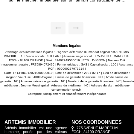
spacieuse et pleine de charme. Des platanes centenaires
offrant une terrasse naturelle créent un cadre unique. Cette
Ub
maison a tout pour devenir une propriété haut de gamme.
Platanes centenaires, séjour cathédrale de 58 m2, cheminée
en pierres... Au RDC, vous avez 4 pièces avec grand hall
de
d'entrée, une chambre, sanitaires, pièce de vie, une zone de
it
réception de 30 m2, une cuisine ouverte sur espace
dinatoire. À l'étage, l'espace nuit est composé de 3
chambres dont une master bedroom de 25 m2 plus un
ne
dressing. Les salles de bains et WC nécessitent une
rénovation. Quant à Mollégès, c'est un village typiquement
es
provençal situé aux pieds des collines des Alpilles à 10
Mentions légales
minutes de Saint Rémy de Provence et autant d'Eygalières
Affichage des informations légales : L'agence détentrice du mandat original est ARTEMIS
e,
tout en étant à 10 minutes du centre urbain de Cavaillon. Un
IMMOBILIER | Raison sociale : STELART | Adresse siège social : 775 AVENUE MARECHAL
us
emplacement idéal. Si vous souhaitez plus d'informations sur
FOCH - 84100 ORANGE | Siret : 89407249500019 | RCS : AVIGNON | Numero TVA
le potentiel de cette maison, des conseils sur la rénovation,
Intracommunautaire : FR75894072495 | Forme juridique : SAS | Capital social : 100 | Assurance
la
ou une évaluation générale, je serais ravie de vous aider ! «
RCP : 000000267973214 |
le
Les informations sur les risques auxquels ce bien est exposé
Carte T : CPI84012021000000010 | Date de délivrance : 2021-02-17 | Lieu de délivrance :
ou
sont disponibles sur le site Géorisques :
Avignon Vaucluse 84000 Avignon | Caisse de garantie financière : NC. | N° de caisse de
www.georisques.gouv.fr »
garantie : NC | Adresse caisse de garantie : NC | Montant de la garantie financière : NC | Nom du
et
médiateur : Jerome Messinguiral | Adresse du médiateur : NC | Adresse du site :
médiateur-
de
consommation-smp.fr
|
Entreprise juridiquement et financièrement indépendante
e,
té
le
 :
ARTEMIS IMMOBILIER
NOS COORDONNÉES
Artémis Immobilier est une agence
775 AVENUE MARECHAL
humaine, portée par des valeurs
FOCH, 84100 ORANGE