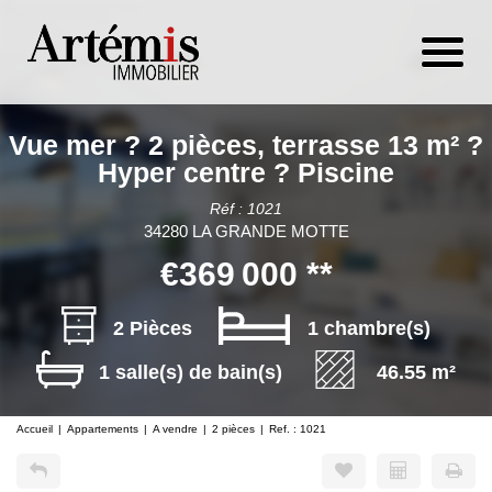
Vue mer ? 2 pièces, terrasse 13 m² ?
Hyper centre ? Piscine
Réf : 1021
34280 LA GRANDE MOTTE
€369 000
**
2 Pièces
1 chambre(s)
1 salle(s) de bain(s)
46.55 m²
Accueil
Appartements
A vendre
2 pièces
Ref. : 1021