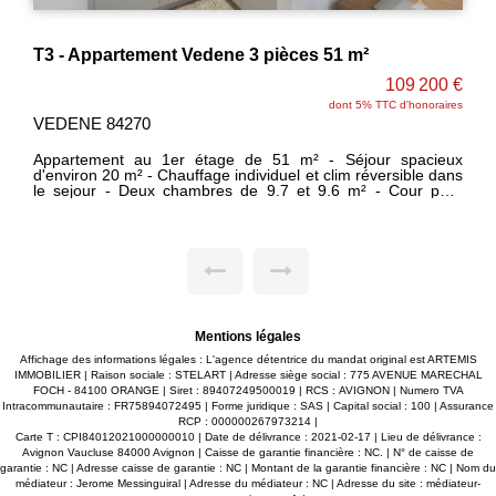
Appartement 2 pièces 47 m2 à VEDENE - T2 aménageable en T3
109 200 €
dont 5% TTC d'honoraires
VEDENE 84270
Ce séjour spacieux et ensoleillé au charme de l'ancien offre
un potentiel de décoration infini ! cet espace de 20 m²
environs allie l'authenticité des matériaux nobles avec des
poutres apparentes et un sols en terre cuite, au confort d'une
rénovation moderne avec un chauffage individuel et une clim
réversible neuve. La chambre existante d'environs 19 m²
avec son placard-dressing, donne suffisamment de
profondeur pour permettre la transformation en une
deuxième chambre, ou un dressing fermé, si vous
recherchez d'avantage de confort. Les + : - Transformation
en T3 possible ! - Grands Espaces lumineux - Salle de bain
et wc séparé - Cour partagée libre pour se garer - Sans frais
Mentions légales
de copropriété - Système de chauffage Clim neuve -
Environnement calme et agréable - Libre immédiatement
Affichage des informations légales : L'agence détentrice du mandat original est ARTEMIS
Localisation dans le village de Vedène, dans un
IMMOBILIER | Raison sociale : STELART | Adresse siège social : 775 AVENUE MARECHAL
environnement paisible, tout en étant proche des
FOCH - 84100 ORANGE | Siret : 89407249500019 | RCS : AVIGNON | Numero TVA
commodités, en zone classée monument historique (UA).
Intracommunautaire : FR75894072495 | Forme juridique : SAS | Capital social : 100 | Assurance
Contactez l'Agence ARTEMIS IMMOBILIER pour toute
RCP : 000000267973214 |
demande complémentaires, visites et offres. SURFACE AU
Carte T : CPI84012021000000010 | Date de délivrance : 2021-02-17 | Lieu de délivrance :
SOL TOTALE : 54 m² « Les informations sur les risques
Avignon Vaucluse 84000 Avignon | Caisse de garantie financière : NC. | N° de caisse de
auxquels ce bien est exposé sont disponibles sur le site
garantie : NC | Adresse caisse de garantie : NC | Montant de la garantie financière : NC | Nom du
Géorisques : www.georisques.gouv.fr »
médiateur : Jerome Messinguiral | Adresse du médiateur : NC | Adresse du site :
médiateur-