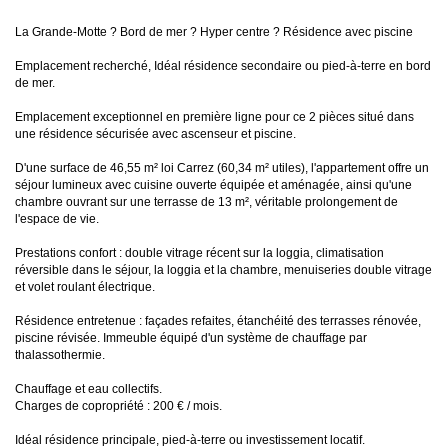
La Grande-Motte ? Bord de mer ? Hyper centre ? Résidence avec piscine
Emplacement recherché, Idéal résidence secondaire ou pied-à-terre en bord
de mer.
Emplacement exceptionnel en première ligne pour ce 2 pièces situé dans
une résidence sécurisée avec ascenseur et piscine.
D'une surface de 46,55 m² loi Carrez (60,34 m² utiles), l'appartement offre un
séjour lumineux avec cuisine ouverte équipée et aménagée, ainsi qu'une
chambre ouvrant sur une terrasse de 13 m², véritable prolongement de
l'espace de vie.
Prestations confort : double vitrage récent sur la loggia, climatisation
réversible dans le séjour, la loggia et la chambre, menuiseries double vitrage
et volet roulant électrique.
Résidence entretenue : façades refaites, étanchéité des terrasses rénovée,
piscine révisée. Immeuble équipé d'un système de chauffage par
thalassothermie.
Chauffage et eau collectifs.
Charges de copropriété : 200 € / mois.
Idéal résidence principale, pied-à-terre ou investissement locatif.