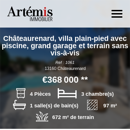
Châteaurenard, villa plain-pied avec
piscine, grand garage et terrain sans
vis-à-vis
Réf : 1061
13160 Châteaurenard
€368 000
**
4 Pièces
3 chambre(s)
1 salle(s) de bain(s)
97 m²
672 m² de terrain