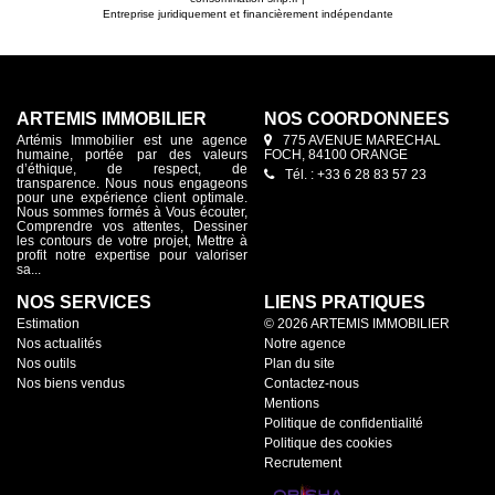
est actuellement occupé à usage de bureaux, pour un loyer
de 6 100 € par trimestre, soit 24 400 € de revenus locatifs
Entreprise juridiquement et financièrement indépendante
annuels. Le parking de l'Oratoire, situé à proximité
immédiate, offre également la possibilité de souscrire un
abonnement annuel à coût raisonnable, un véritable atout
pour une activité professionnelle en centre-ville. Un
investissement patrimonial au coeur d'Avignon Par son
emplacement exceptionnel, la qualité de l'immeuble, son état
ARTEMIS IMMOBILIER
NOS COORDONNÉES
d'entretien et ses différentes possibilités d'utilisation, ce bien
constitue une opportunité intéressante pour un investisseur,
Artémis Immobilier est une agence
775 AVENUE MARECHAL
un professionnel souhaitant installer ses bureaux ou un
humaine, portée par des valeurs
FOCH, 84100 ORANGE
d’éthique, de respect, de
acquéreur envisageant à terme un projet d'habitation, sous
Tél. : +33 6 28 83 57 23
transparence. Nous nous engageons
réserve des autorisations administratives. PRIX DE VENTE :
pour une expérience client optimale.
300 000 € Frais d'agence inclus Honoraires d'agence à la
Nous sommes formés à Vous écouter,
charge de l'acquéreur. Un choix permettant de réduire la
Comprendre vos attentes, Dessiner
base de calcul des frais d'acquisition, et donc de bénéficier
les contours de votre projet, Mettre à
de frais de notaire moins élevés que dans le cadre d'une
profit notre expertise pour valoriser
commission à la charge du vendeur. Un bien de caractère,
sa...
parfaitement entretenu, au coeur de l'Intra-Muros d'Avignon,
à seulement quelques minutes du Palais des Papes ! Pour
NOS SERVICES
LIENS PRATIQUES
plus d'informations ou pour organiser une visite, contactez
Estimation
nous !
© 2026 ARTEMIS IMMOBILIER
Nos actualités
Notre agence
Nos outils
Plan du site
Nos biens vendus
Contactez-nous
Mentions
Politique de confidentialité
Politique des cookies
Recrutement