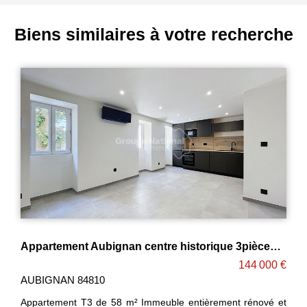
Biens similaires à votre recherche
èrement rénové avec équipements neufs
Appartement 2 pièce(s) 44.8 m2 Aubignan centre ville
 €
133 000 €
AUBIGNAN 84810
et
Appartement T2 de 46 m² entièrement rénové , achevé fin