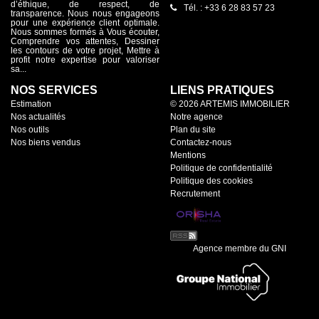
d’éthique, de respect, de
excellente performance énergétique : DPE : B GES : A Les
Tél. : +33 6 28 83 57 23
transparence. Nous nous engageons
atouts -Immeuble entièrement rénové -Appartement vendu
pour une expérience client optimale.
sans travaux à prévoir -Prestations haut de gamme -
Nous sommes formés à Vous écouter,
Excellente isolation et faible consommation énergétique -
Comprendre vos attentes, Dessiner
Exposition plein Sud offrant une belle luminosité -idéal
les contours de votre projet, Mettre à
résidence principale, pied-à-terre ou investissement locatif -
profit notre expertise pour valoriser
Nombreux parkings à proximité Un bien clé en main où il ne
sa...
reste plus qu'à poser vos valises.
NOS SERVICES
LIENS PRATIQUES
Estimation
© 2026 ARTEMIS IMMOBILIER
Nos actualités
Notre agence
Nos outils
Plan du site
Nos biens vendus
Contactez-nous
Mentions
Politique de confidentialité
Politique des cookies
Recrutement
Agence membre du GNI