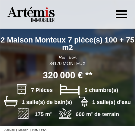
2 Maison Monteux 7 pièce(s) 100 + 75
m2
Réf : 56A
84170 MONTEUX
320 000 €
**
7 Pièces
5 chambre(s)
1 salle(s) de bain(s)
1 salle(s) d'eau
175 m²
600 m² de terrain
Accueil
Maison
Ref. : 56A