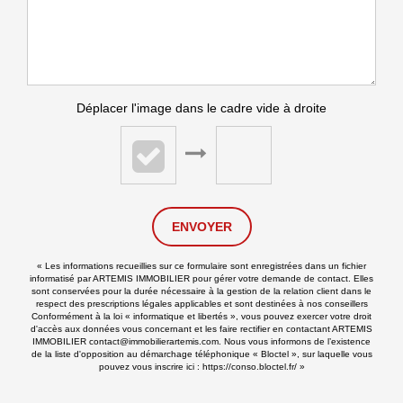
Déplacer l'image dans le cadre vide à droite
ENVOYER
« Les informations recueillies sur ce formulaire sont enregistrées dans un fichier
informatisé par ARTEMIS IMMOBILIER pour gérer votre demande de contact. Elles
sont conservées pour la durée nécessaire à la gestion de la relation client dans le
respect des prescriptions légales applicables et sont destinées à nos conseillers
Conformément à la loi « informatique et libertés », vous pouvez exercer votre droit
d'accès aux données vous concernant et les faire rectifier en contactant ARTEMIS
IMMOBILIER contact@immobilierartemis.com. Nous vous informons de l’existence
de la liste d'opposition au démarchage téléphonique « Bloctel », sur laquelle vous
pouvez vous inscrire ici :
https://conso.bloctel.fr/
»